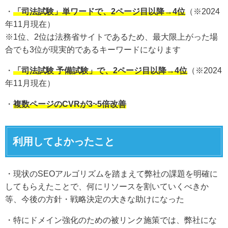
・
「司法試験」単ワードで、2ページ目以降→4位
（※2024
年11月現在）
※1位、2位は法務省サイトであるため、最大限上がった場
合でも3位が現実的であるキーワードになります
・
「司法試験 予備試験」で、2ページ目以降→4位
（※2024
年11月現在）
・
複数ページのCVRが3~5倍改善
利用してよかったこと
・現状のSEOアルゴリズムを踏まえて弊社の課題を明確に
してもらえたことで、何にリソースを割いていくべきか
等、今後の方針・戦略決定の大きな助けになった
・特にドメイン強化のための被リンク施策では、弊社にな