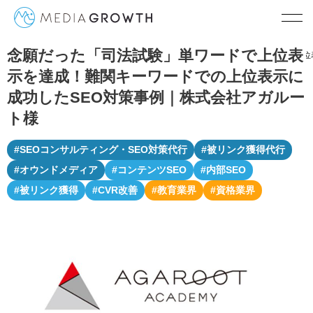
念願だった「司法試験」単ワードで上位表
TOP
SEO対策実績・成功事例
念願だった「司法試験」単ワードで上位
示を達成！難関キーワードでの上位表示に
成功したSEO対策事例｜株式会社アガルー
ト様
#SEOコンサルティング・SEO対策代行
#被リンク獲得代行
#オウンドメディア
#コンテンツSEO
#内部SEO
#被リンク獲得
#CVR改善
#教育業界
#資格業界