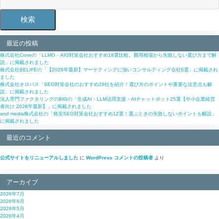
検索
最近の投稿
株式会社Coneの「LLMO・AIO対策会社おすすめ18選比較。費用相場から失敗しない選び方まで解
説」に掲載されました
株式会社BELIFEの「【2026年最新】マーケティングに強いコンサルティング会社6選」に掲載され
ました
株式会社オロパス「SEO対策会社のおすすめ28社を紹介！選び方のポイントや重要な注意点も解
説」に掲載されました
法人専門ファクタリングのBIGの「生成AI・LLM活用支援・AIチャットボット25選【中小企業経営
者向け 2026年最新】」に掲載されました
and media株式会社の「格安SEO対策会社おすすめ12選！選ぶときの失敗しないポイントも解説」
に掲載されました
最近のコメント
公式サイトをリニューアルしました
に
WordPress コメントの投稿者
より
アーカイブ
2026年7月
2026年6月
2026年5月
2026年4月