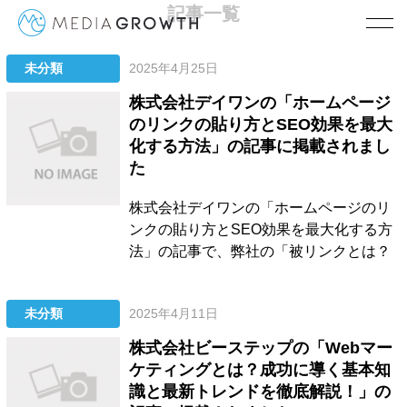
記事一覧
未分類
2025年4月25日
TOP
2025 4月
株式会社デイワンの「ホームページ
のリンクの貼り方とSEO効果を最大
化する方法」の記事に掲載されまし
た
株式会社デイワンの「ホームページのリ
ンクの貼り方とSEO効果を最大化する方
法」の記事で、弊社の「被リンクとは？
獲得方法やSEO対策における効果・メリ
ットまで徹底解説！」の記事を参照いた
未分類
2025年4月11日
だきました。 リンクの種類や設置方法ま
で解説されています。詳細は以下をご覧
株式会社ビーステップの「Webマー
ください。 ホームページのリンクの貼り
ケティングとは？成功に導く基本知
方とSEO効果を最大化す...
識と最新トレンドを徹底解説！」の