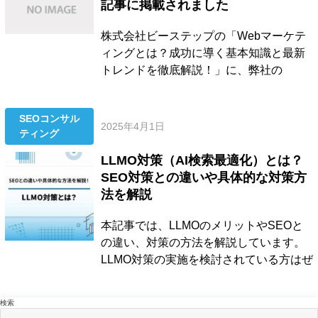
記事に掲載されました
株式会社ビーステップの「Webマーケテ
ィングとは？成功に導く基本知識と最新
トレンドを徹底解説！」に、弊社の
「SEO対策とは？基本的なやり方や方法
を具体例で解説！」の記事をご紹介いた
SEOコンサル
だきました。 Instagram運用会社の目線で
2025年4月1日
ティング
Webマーケティングについて解説されて
いるので、興味のある方は以下をご覧く
LLMO対策（AI検索最適化）とは？
ださい。 Webマ...
SEO対策との違いや具体的な対策方
法を解説
本記事では、LLMOのメリットやSEOと
の違い、対策の方法を解説しています。
LLMO対策の実施を検討されている方はぜ
ひ参考にしてください。...
検索