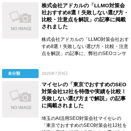
はIT系コンサルティング会社として紹介
株式会社アドカルの「LLMO対策会
いただいているので、詳細は以下をご参
社おすすめ8選！失敗しない選び方・
考ください。...
比較・注意点を解説」の記事に掲載
されました
株式会社アドカルの「LLMO対策会社おす
すめ8選！失敗しない選び方・比較・注意
点を解説」の記事に、弊社のSEOコンサ
ルティング、LLMO対策サービス、記事制
作代行、被リンク獲得支援サービスを紹
未分類
2025年7月9日
介いただきました。 失敗しないLLMO対
策会社の選び方も解説しているので、詳
マイセレの「東京でおすすめのSEO
細は以下をご参考ください。 LLMO対策
対策会社12社を特徴や実績を比較！
会社おすすめ...
失敗しない選び方まで解説」の記事
に掲載されました
埼玉のAI活用SEO対策会社マイセレの
「東京でおすすめのSEO対策会社12社を