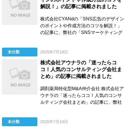
解説！」の記事に掲載されました
株式会社CYANdの「SNS広告のデザイン
のポイントや作成方法のコツを解説！」
の記事に、弊社の「SNSマーケティング
スクールおすすめ13選！」を参考記事と
して掲載いただきました。 SNS広告クリ
未分類
2025年7月14日
エイティブの作成ポイントやおすすめツ
ール等も紹介しているので、詳細は以下
株式会社アウナラの「迷ったらコ
をご確認ください。 SNS広告のデザイン
コ！人気のコンサルティング会社ま
のポイントや作...
とめ」の記事に掲載されました
調剤薬局特化型M&A仲介会社 株式会社ア
ウナラの「迷ったらココ！人気のコンサ
ルティング会社まとめ」の記事に、弊社
のSEOコンサルティング、LLMO対策サ
ービス、記事制作代行、被リンク獲得支
未分類
2025年7月14日
援サービスを紹介いただきました。 弊社