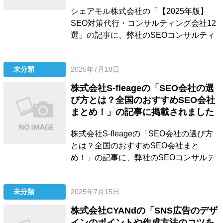
シェアモル株式会社の「【2025年版】
SEO対策代行・コンサルティング会社12
選」の記事に、弊社のSEOコンサルティ
ング、LLMO対策サービスをご紹介いただ
きました。 詳細は以下の記事をご確認く
未分類
2025年7月18日
ださい。 【2025年版】SEO対策代行・コ
ンサルティング会社12選...
株式会社S-fleageの「SEO会社の選
び方とは？全国のおすすめSEO会社
まとめ！」の記事に掲載されました
株式会社S-fleageの「SEO会社の選び方
とは？全国のおすすめSEO会社まと
め！」の記事に、弊社のSEOコンサルテ
ィング、LLMO対策サービス、記事制作代
行、被リンク獲得支援サービスをご紹介
未分類
2025年7月15日
いただきました。 詳細は以下の記事をご
確認ください。 SEO会社の選び方とは？
株式会社CYANdの「SNS広告のデザ
全国のおすすめSEO会社まとめ！...
インのポイントや作成方法のコツを