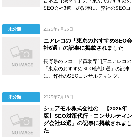
古本屋【燦々堂】の「東京でおすすめの
SEO会社3選」の記事に、弊社のSEOコ
ンサルティング、LLMO対策サービス、記
事制作代行、被リンク獲得支援サービス
未分類
2025年7月25日
を紹介いただきました。 掲載いただいた
内容に関しては、以下をご確認くださ
ニアレコの「東京のおすすめSEO会
い。 東京でおすすめのSEO会社3選 ...
社6選」の記事に掲載されました
長野県のレコード買取専門店ニアレコの
「東京のおすすめSEO会社6選」の記事
に、弊社のSEOコンサルティング、
LLMO対策サービス、記事制作代行、被リ
ンク獲得支援サービスを紹介いただきま
未分類
2025年7月18日
した。 掲載内容につきまして、詳細は以
下をご覧ください。 東京のおすすめSEO
シェアモル株式会社の「【2025年
会社6選 ...
版】SEO対策代行・コンサルティン
グ会社12選」の記事に掲載されまし
た