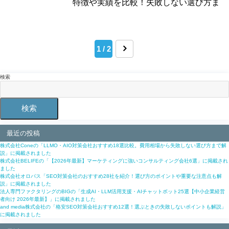
特徴や実績を比較！失敗しない選び方ま
で解説」の記事に、弊社のSEOコンサル
ティング、LLMO対策サービス、記事制作
代行、被リンク獲得支援サービスを紹介
1 / 2
いただきました。 詳細は以下の記事をご
確認ください。 東京でおすすめのSEO対
策会社12社を...
検索
検索
最近の投稿
株式会社Coneの「LLMO・AIO対策会社おすすめ18選比較。費用相場から失敗しない選び方まで解
説」に掲載されました
株式会社BELIFEの「【2026年最新】マーケティングに強いコンサルティング会社6選」に掲載され
ました
株式会社オロパス「SEO対策会社のおすすめ28社を紹介！選び方のポイントや重要な注意点も解
説」に掲載されました
法人専門ファクタリングのBIGの「生成AI・LLM活用支援・AIチャットボット25選【中小企業経営
者向け 2026年最新】」に掲載されました
and media株式会社の「格安SEO対策会社おすすめ12選！選ぶときの失敗しないポイントも解説」
に掲載されました