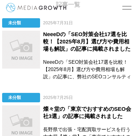
記事一覧
未分類
2025年7月31日
TOP
2025 7月
NeeeDの「SEO対策会社17選を比
較！【2025年8月】選び方や費用相
場も解説」の記事に掲載されました
NeeeDの「SEO対策会社17選を比較！
【2025年8月】選び方や費用相場も解
説」の記事に、弊社のSEOコンサルティ
ング、LLMO対策サービス、SEO記事制
作代行、被リンク獲得支援サービスを紹
未分類
2025年7月25日
介していただきました。 掲載いただいた
内容に関しては、以下をご確認くださ
燦々堂の「東京でおすすめのSEO会
い。 SEO対策会社17選を比較！【2025
社3選」の記事に掲載されました
年8月】選...
長野県で出張・宅配買取サービスを行う